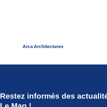
Arca Architectures
Restez informés des actualit
Le Mag !