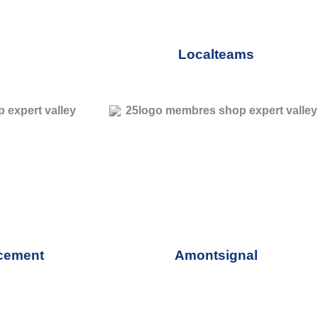
Localteams
cement
Amontsignal