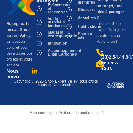
membres
Évènements
un projet, une
et
Glossaire
idée à partager
rencontres
?
Actualités
Veille
marché &
Rejoignez le
L’équipe Shop
tendances
Publications
réseau Shop
Expert Valley est
Magasin
Plan du
Expert Valley
à votre écoute.
écoresponsable
site
Un soutien
Parlons-en !
Innovation
concret pour
Accompagnement
+
développer vos
Bilan Carbone®
(33)2.54.44.64
projets et votre
Écrivez-
activité.
nous
Nous
suivre :
Copyright © 2026 Shop Expert Valley, tous droits
réservés. Une création
Mentions légales
Politique de confidentialité