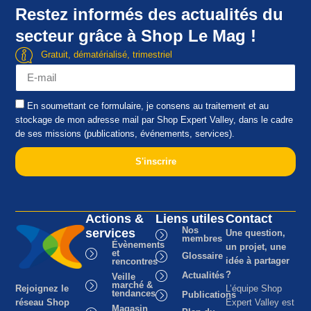
Restez informés des actualités du
secteur grâce à Shop Le Mag !
Gratuit, dématérialisé, trimestriel
En soumettant ce formulaire, je consens au traitement et au
stockage de mon adresse mail par Shop Expert Valley, dans le cadre
de ses missions (publications, événements, services).
S'inscrire
Actions &
Liens utiles
Contact
Nos
services
Une question,
membres
Évènements
un projet, une
et
Glossaire
idée à partager
rencontres
?
Actualités
Veille
marché &
Rejoignez le
L’équipe Shop
tendances
Publications
réseau Shop
Expert Valley est
Magasin