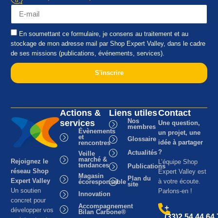
En soumettant ce formulaire, je consens au traitement et au
stockage de mon adresse mail par Shop Expert Valley, dans le cadre
de ses missions (publications, événements, services).
S'inscrire
Actions &
Liens utiles
Contact
Nos
services
Une question,
membres
Évènements
un projet, une
et
Glossaire
idée à partager
rencontres
?
Actualités
Veille
marché &
Rejoignez le
L’équipe Shop
tendances
Publications
réseau Shop
Expert Valley est
Magasin
Plan du
Expert Valley
à votre écoute.
écoresponsable
site
Un soutien
Parlons-en !
Innovation
concret pour
Accompagnement
+
développer vos
Bilan Carbone®
(33)2.54.44.64