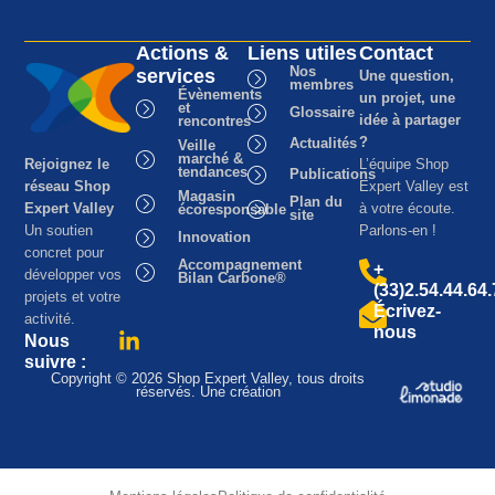
Actions &
Liens utiles
Contact
Nos
services
Une question,
membres
Évènements
un projet, une
et
Glossaire
idée à partager
rencontres
?
Actualités
Veille
marché &
Rejoignez le
L’équipe Shop
tendances
Publications
réseau Shop
Expert Valley est
Magasin
Plan du
Expert Valley
à votre écoute.
écoresponsable
site
Un soutien
Parlons-en !
Innovation
concret pour
Accompagnement
+
développer vos
Bilan Carbone®
(33)2.54.44.64
projets et votre
Écrivez-
activité.
nous
Nous
suivre :
Copyright © 2026 Shop Expert Valley, tous droits
réservés. Une création