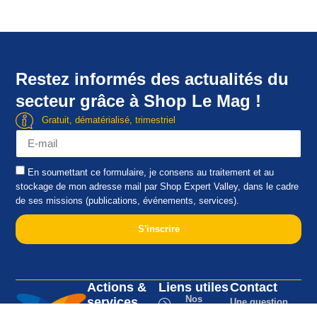
Restez informés des actualités du
secteur grâce à Shop Le Mag !
Gratuit, dématérialisé, trimestriel
En soumettant ce formulaire, je consens au traitement et au
stockage de mon adresse mail par Shop Expert Valley, dans le cadre
de ses missions (publications, événements, services).
S'inscrire
Actions &
Liens utiles
Contact
Nos
services
Une question,
membres
Évènements
un projet, une