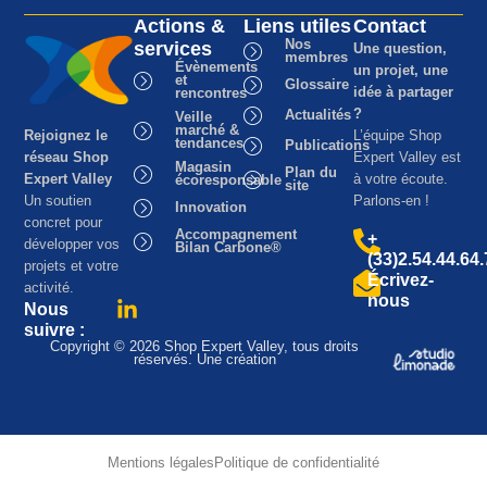
Actions &
Liens utiles
Contact
Nos
services
Une question,
membres
Évènements
un projet, une
et
Glossaire
idée à partager
rencontres
?
Actualités
Veille
marché &
Rejoignez le
L’équipe Shop
tendances
Publications
réseau Shop
Expert Valley est
Magasin
Plan du
Expert Valley
à votre écoute.
écoresponsable
site
Un soutien
Parlons-en !
Innovation
concret pour
Accompagnement
+
développer vos
Bilan Carbone®
(33)2.54.44.64
projets et votre
Écrivez-
activité.
nous
Nous
suivre :
Copyright © 2026 Shop Expert Valley, tous droits
réservés. Une création
Mentions légales
Politique de confidentialité