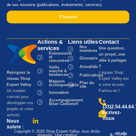
de ses missions (publications, événements, services).
S'inscrire
Actions &
Liens utiles
Contact
Nos
services
Une question,
membres
Évènements
un projet, une
et
Glossaire
idée à partager
rencontres
?
Actualités
Veille
marché &
Rejoignez le
L’équipe Shop
tendances
Publications
réseau Shop
Expert Valley est
Magasin
Plan du
Expert Valley
à votre écoute.
écoresponsable
site
Un soutien
Parlons-en !
Innovation
concret pour
Accompagnement
+
développer vos
Bilan Carbone®
(33)2.54.44.64
projets et votre
Écrivez-
activité.
nous
Nous
suivre :
Copyright © 2026 Shop Expert Valley, tous droits
réservés. Une création