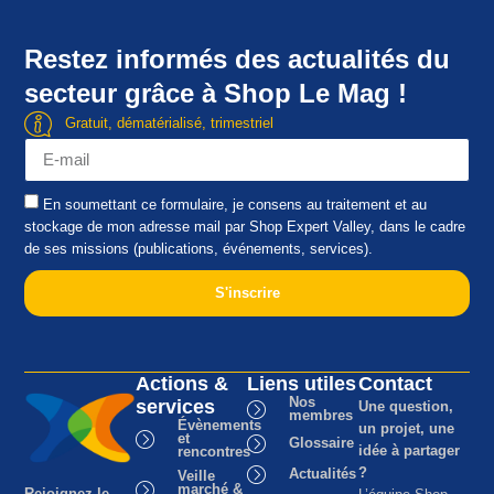
Restez informés des actualités du
secteur grâce à Shop Le Mag !
Gratuit, dématérialisé, trimestriel
En soumettant ce formulaire, je consens au traitement et au
stockage de mon adresse mail par Shop Expert Valley, dans le cadre
de ses missions (publications, événements, services).
S'inscrire
Actions &
Liens utiles
Contact
Nos
services
Une question,
membres
Évènements
un projet, une
et
Glossaire
idée à partager
rencontres
?
Actualités
Veille
marché &
Rejoignez le