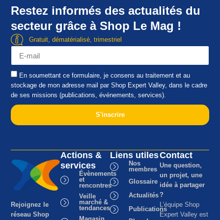
Restez informés des actualités du
secteur grâce à Shop Le Mag !
Gratuit, dématérialisé, trimestriel
En soumettant ce formulaire, je consens au traitement et au
stockage de mon adresse mail par Shop Expert Valley, dans le cadre
de ses missions (publications, événements, services).
S'inscrire
Actions &
Liens utiles
Contact
Nos
services
Une question,
membres
Évènements
un projet, une
et
Glossaire
idée à partager
rencontres
?
Actualités
Veille
marché &
Rejoignez le
L’équipe Shop
tendances
Publications
réseau Shop
Expert Valley est
Magasin